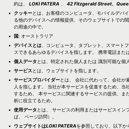
約は、
LOKI PATERA
、
42 Fitzgerald Street、Quee
クッキー
とは、お客様のコンピュータ、モバイルデバイ
る他のデバイスへの情報提供、そのウェブサイトでの閲
の用途の中で。
国
: オーストラリア
デバイスとは
、コンピュータ、タブレット、スマートフ
スできるあらゆるデバイスを指します。 携帯電話また
個人データ
とは、特定された個人または 識別可能な個
サービス
とは、ウェブサイトを指します。
サービスプロバイダー
とは、 会社に代わって、会社が
人を指します。 当社が本サービスを促進するため、当
するため、 本サービスに関連するサービスの提供、ま
析に役立てるため。
使用データ
とは、 サービスの利用またはサービスイン
ば、 ページ訪問）。
ウェブサイトは
LOKI PATERA
を参照しており、以下か