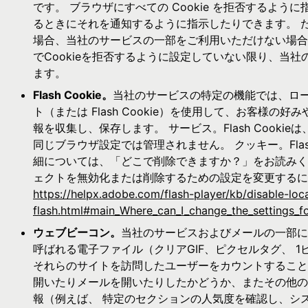
です。 ブラウザにすべての Cookie を拒否するように指
るときにそれを通知するように指示したりできます。 ただ
場合、当社のサービスの一部をご利用いただけない場合
でCookieを拒否するように設定していない限り、当社
ます。
Flash Cookie。
当社のサービスの特定の機能では、ロ
ト（または Flash Cookie）を使用して、お客様の
報を収集し、保存します。 サービス。Flash Cooki
同じブラウザ設定では管理されません。 クッキー。Fla
細については、「どこで削除できますか？」をお読みく
ェクトを無効化または削除するための設定を変更するに
https://helpx.adobe.com/flash-player/kb/disable-loc
flash.html#main_Where_can_I_change_the_settings_fo
ウェブビーコン。
当社のサービスおよびメールの一部に
呼ばれる電子ファイル（クリアGIF、ピクセルタグ、 1
それらのサイトを訪問したユーザーをカウントすること
開いたりメールを開いたりしたかどうか、またその他の
報（例えば、 特定のセクションの人気度を確認し、シ